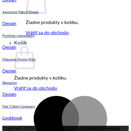
Awesome Pencil Poster
Žiadne produkty v košíku.
Design
Vrátiť sa do obchodu
Portfolio typography
Košík
Design
Flatsome Poster Print
Design
Žiadne produkty v košíku.
Magazine
Vrátiť sa do obchodu
Design
M
Flat T-Shirt Company
Lookbook
Copyright 2026 ©
milekvietky.sk
| Icons made by
Freepik