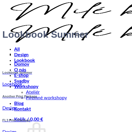
Skip
to
content
Lookbook Summer
All
Design
Lookbook
Domov
O nás
Lookbook Summer
E-shop
Svadby
Lookbook
Workshopy
Ateliér
Another Print Package
Firemné workshopy
Blog
Design
Kontakt
Košík /
0,00
€
FL3 Print Package
Design