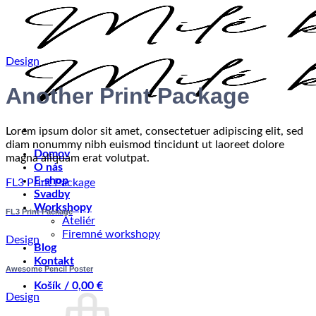
Skip
to
content
Design
Another Print Package
Lorem ipsum dolor sit amet, consectetuer adipiscing elit, sed
diam nonummy nibh euismod tincidunt ut laoreet dolore
Domov
magna aliquam erat volutpat.
O nás
E-shop
FL3 Print Package
Svadby
Workshopy
FL3 Print Package
Ateliér
Firemné workshopy
Design
Blog
Kontakt
Awesome Pencil Poster
Košík /
0,00
€
Design