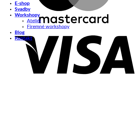
E-shop
Svadby
Workshopy
Ateliér
Firemné workshopy
V
Blog
Kontakt