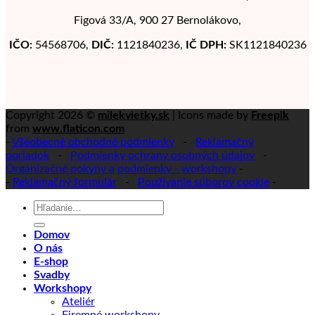
Figová 33/A, 900 27 Bernolákovo,
IČO:
54568706,
DIČ:
1121840236,
IČ DPH:
SK1121840236
Copyright 2026 ©
milekvietky.sk
| Icons made by
Freepik
from
www.flaticon.com
-
Všeobecné obchodné podmienky
-
Reklamačný
poriadok
-
Podmienky ochrany osobných údajov
-
Organizačné pokyny a podmienky - workshopy
-
-
Reklamačný formulár
-
Používanie súborov cookie
-
Hľadať:
Domov
O nás
E-shop
Svadby
Workshopy
Ateliér