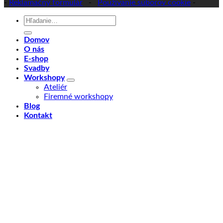
-
Reklamačný formulár
-
Používanie súborov cookie
-
Hľadať:
Domov
O nás
E-shop
Svadby
Workshopy
Ateliér
Firemné workshopy
Blog
Kontakt