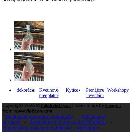
dekorácie
Kvetinové
Kytice
Prenájom
Workshopy
predplatné
inventáru
Copyright 2026 ©
milekvietky.sk
| Icons made by
Freepik
from
www.flaticon.com
-
Všeobecné obchodné podmienky
-
Reklamačný
poriadok
-
Podmienky ochrany osobných údajov
-
Organizačné pokyny a podmienky - workshopy
-