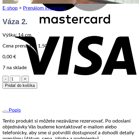
E-shop
>
Prenájom inventáru
Váza 2.
V
Výška: 14 cm
Cena prenájmu: 1,50€
0,00
€
7 na sklade
množstvo
Váza
Pridať do košíka
2.
Popis
Tento produkt si môžete nezáväzne rezervovať. Po odoslaní
objednávky Vás budeme kontaktovať e-mailom alebo
telefonicky, aby sme si potvrdili dostupnosť a dohodli detaily
prenájmu (dátum, cena, záloha a podmienky).