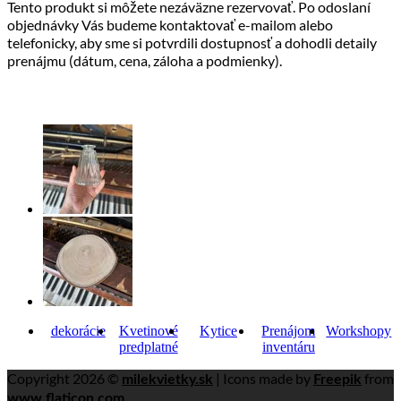
Tento produkt si môžete nezáväzne rezervovať. Po odoslaní
objednávky Vás budeme kontaktovať e-mailom alebo
telefonicky, aby sme si potvrdili dostupnosť a dohodli detaily
prenájmu (dátum, cena, záloha a podmienky).
dekorácie
Kvetinové
Kytice
Prenájom
Workshopy
predplatné
inventáru
Copyright 2026 ©
| Icons made by
from
milekvietky.sk
Freepik
www.flaticon.com