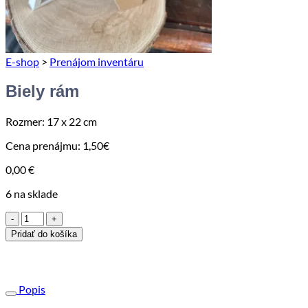
E-shop
>
Prenájom inventáru
Biely rám
Rozmer: 17 x 22 cm
Cena prenájmu: 1,50€
0,00
€
6 na sklade
množstvo
Biely
Pridať do košíka
rám
Popis