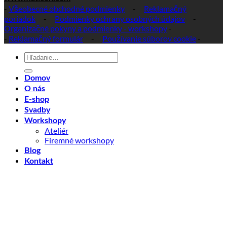
-
Všeobecné obchodné podmienky
-
Reklamačný
poriadok
-
Podmienky ochrany osobných údajov
-
Organizačné pokyny a podmienky - workshopy
-
-
Reklamačný formulár
-
Používanie súborov cookie
-
Hľadať:
Domov
O nás
E-shop
Svadby
Workshopy
Ateliér
Firemné workshopy
Blog
Kontakt